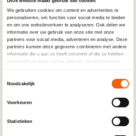
Deze website maakt gebruik van cookies
Met MS weet je nooit hoe morgen eruitziet.
We gebruiken cookies om content en advertenties te
De ziekte tast het zenuwstelsel aan. Alsof de
personaliseren, om functies voor social media te bieden
bedrading in je lichaam beschadigd raakt.
en om ons websiteverkeer te analyseren. Ook delen we
informatie over uw gebruik van onze site met onze
Signalen haperen. Lopen wordt onzeker. Zicht
partners voor social media, adverteren en analyse. Deze
vervaagt.
partners kunnen deze gegevens combineren met andere
informatie die u aan ze heeft verstrekt of die ze hebben
Je wilt je kind optillen. Maar je lichaam werkt niet
verzameld op basis van uw gebruik van hun services.
mee. MS neemt stap voor stap gewone
Toestemmingsselectie
momenten weg. Momenten die voor jou
Noodzakelijk
misschien vanzelfsprekend zijn.
Voorkeuren
Onderzoekers werken aan herstel de
beschermlaag rond zenuwen. Dat onderzoek
Statistieken
kan het verschil maken tussen steeds meer