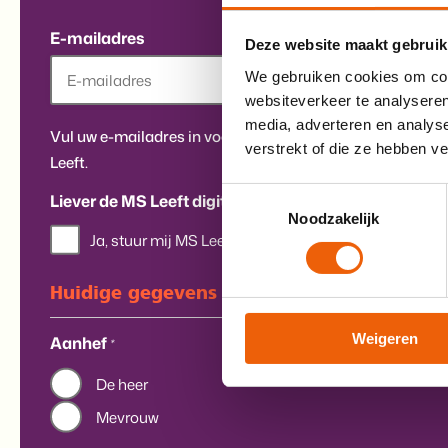
E-mailadres
Deze website maakt gebruik
We gebruiken cookies om cont
websiteverkeer te analyseren
media, adverteren en analys
Vul uw e-mailadres in voor digitale updates en/of ontvan
verstrekt of die ze hebben v
Leeft.
Toestemmingsselectie
Liever de MS Leeft digitaal lezen?
Noodzakelijk
Ja, stuur mij MS Leeft voortaan digitaal en niet meer
Huidige gegevens op poststuk:
Weigeren
Aanhef
*
De heer
Mevrouw