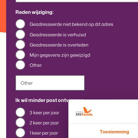
Reden wijziging:
Geadresseerde niet bekend op dit adres
Geadresseerde is verhuisd
Geadresseerde is overleden
Mijn gegevens zijn gewijzigd
Other
Ik wil minder post ontvangen
3 keer per jaar
2 keer per jaar
Toestemming
1 keer per jaar