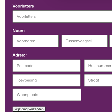
Voorletters
Naam
Voornaam
Tussenvoegsel
A
Adres:
*
Postcode
Huisnummer
Toevoeging
Straat
Stad