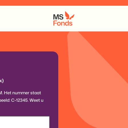
k)
M. Het nummer staat
beeld: C-12345. Weet u