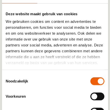
1 keer per jaar
Deze website maakt gebruik van cookies
E-mailadres
We gebruiken cookies om content en advertenties te
personaliseren, om functies voor social media te bieden
en om ons websiteverkeer te analyseren. Ook delen we
informatie over uw gebruik van onze site met onze
Vul uw e-mailadres in voor digitale updates en/of
partners voor social media, adverteren en analyse. Deze
ontvangst van de digitale MS Leeft.
partners kunnen deze gegevens combineren met andere
informatie die u aan ze heeft verstrekt of die ze hebben
Liever de MS Leeft digitaal lezen?
verzameld op basis van uw gebruik van hun services.
Ja, stuur mij MS Leeft voortaan digitaal en
Toestemmingsselectie
niet meer per post
Noodzakelijk
Huidige gegevens op poststuk:
Voorkeuren
Aanhef
*