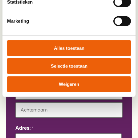
Statistieken
De heer
Mevrouw
Marketing
Voorletters
Alles toestaan
Naam
Selectie toestaan
Weigeren
Voornaam
Tussenvoegsel
Achternaam
Adres:
*