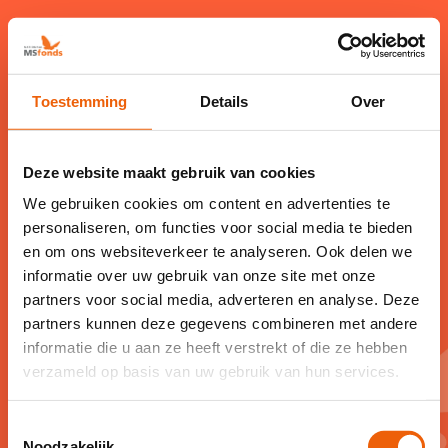
Toestemming
Details
Over
Deze website maakt gebruik van cookies
Gelukt!
We gebruiken cookies om content en advertenties te
personaliseren, om functies voor social media te bieden
Bedankt voor jouw interesse in het Can
en om ons websiteverkeer te analyseren. Ook delen we
informatie over uw gebruik van onze site met onze
Do More programma. We plaatsen je op
partners voor social media, adverteren en analyse. Deze
de wachtlijst. Je ontvangt van ons bericht
partners kunnen deze gegevens combineren met andere
als er een nieuwe groep opstart.
informatie die u aan ze heeft verstrekt of die ze hebben
verzameld op basis van uw gebruik van hun services.
Toestemmingsselectie
Noodzakelijk