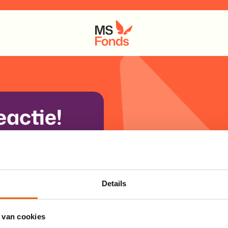
eactie
!
jouw leven. Zo leren
ier met MS te maken
Details
 van cookies
werken, versnellen