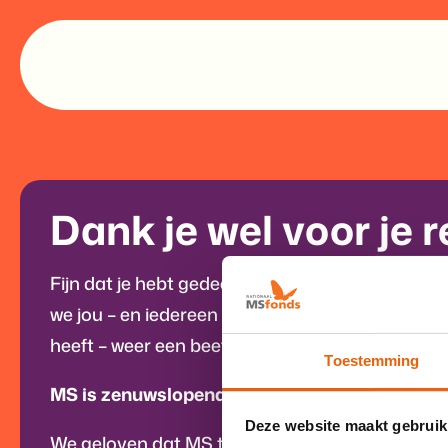
Dank je wel voor je r
Fijn dat je hebt gedeeld of MS een rol speelt in 
we jou – en iedereen die op een of andere man
heeft – weer een beetje beter kennen.
Toestemming
MS is zenuwslopend. Stop MS. Help mee.
Deze website maakt gebruik
We geloven dat MS te stoppen is. Als we samen