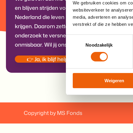
We gebruiken cookies om cont
en blijven strijden voor vooruitgang. Voor de
36
websiteverkeer te analyseren
Nederland die leven met MS, en iedereen die h
media, adverteren en analys
verstrekt of die ze hebben v
krijgen. Daarom zetten we alles op alles om gel
onderzoek te versnellen. Maandelijkse donaties 
Toestemmingsselectie
onmisbaar. Wil jij ons helpen?
Noodzakelijk
👉 Ja, ik blijf helpen
Weigeren
Copyright by MS Fonds