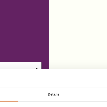
henking minimaal 5 jaar
 de periodieke schenking
olg heeft voor de
Details