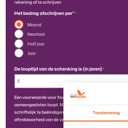
rekening af te schrijven
Het bedrag afschrijven per*
*
Maand
Kwartaal
Half jaar
Jaar
De looptijd van de schenking is (in jaren)
*
Een voorwaarde voor fiscale aftrekbaarheid is dat de sc
aaneengesloten loopt. Na 5 jaar heeft u de mogelijkheid
schriftelijk te beëindigen, zonder dat dit een negatief gev
Toestemming
aftrekbaarheid van de verstreken 5 jaar.