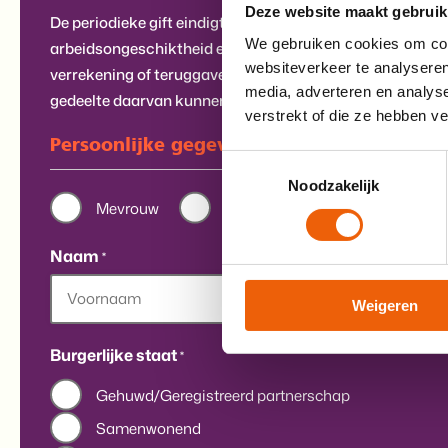
Deze website maakt gebruik
De periodieke gift eindigt bij het overlijden van de schenk
We gebruiken cookies om cont
arbeidsongeschiktheid en bij werkloosheid van de schenk
websiteverkeer te analyseren
verrekening of teruggave naar tijdsgelang van de laatst b
media, adverteren en analys
gedeelte daarvan kunnen worden gevorderd.
verstrekt of die ze hebben v
Persoonlijke gegevens
Toestemmingsselectie
Noodzakelijk
Geslacht
Mevrouw
De heer
*
Naam
*
Weigeren
First
Tussenvoegsel
L
Burgerlijke staat
*
Gehuwd/Geregistreerd partnerschap
Samenwonend