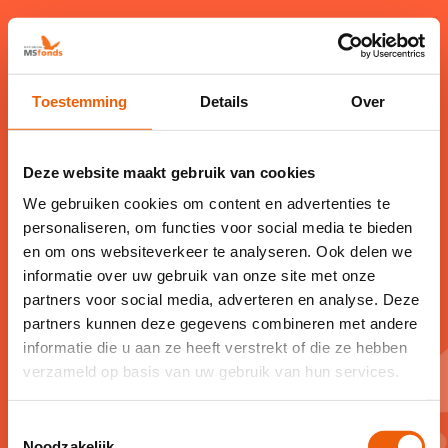
Toestemming
Details
Over
Deze website maakt gebruik van cookies
Bedankt voor uw
We gebruiken cookies om content en advertenties te
periodieke schenking!
personaliseren, om functies voor social media te bieden
en om ons websiteverkeer te analyseren. Ook delen we
informatie over uw gebruik van onze site met onze
Uw vrijgevigheid brengt ons dichter bij
partners voor social media, adverteren en analyse. Deze
het verslaan van MS. Elke donatie helpt
partners kunnen deze gegevens combineren met andere
informatie die u aan ze heeft verstrekt of die ze hebben
onderzoek, ondersteuning en
verzameld op basis van uw gebruik van hun services.
bewustwording. Uw bijdrage maakt een
groot verschil!
Toestemmingsselectie
Noodzakelijk