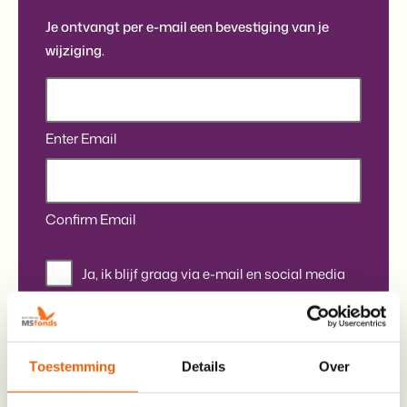
Je ontvangt per e-mail een bevestiging van je
wijziging.
Enter Email
Confirm Email
Nieuwsbrief
Ja, ik blijf graag via e-mail en social media
op de hoogte van nieuws, acties en manieren
waarop ik kan bijdragen aan het MS Fonds
Toestemming
Details
Over
IBAN-rekeningnummer
*