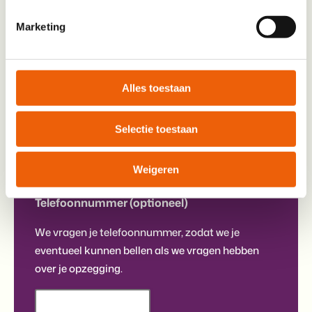
Marketing
Toevoeging
Alles toestaan
Post
Nee, dank je wel, stuur mij geen post meer
Selectie toestaan
over het MS Fonds (vergeet dan je adres
bovenstaand niet in te vullen)
Weigeren
Telefoonnummer (optioneel)
We vragen je telefoonnummer, zodat we je
eventueel kunnen bellen als we vragen hebben
over je opzegging.