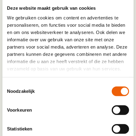
Jouw IBAN-rekeningnummer waar het huidige
Deze website maakt gebruik van cookies
bedrag van wordt afgeschreven:
We gebruiken cookies om content en advertenties te
personaliseren, om functies voor social media te bieden
en om ons websiteverkeer te analyseren. Ook delen we
informatie over uw gebruik van onze site met onze
partners voor social media, adverteren en analyse. Deze
Postcode en huisnummer (optioneel)
partners kunnen deze gegevens combineren met andere
Vul de postcode en het huisnummer in waarmee
informatie die u aan ze heeft verstrekt of die ze hebben
je bij ons bekend bent. Zo kunnen we je gegevens
verzameld op basis van uw gebruik van hun services.
sneller terugvinden.
Toestemmingsselectie
Postcode
Noodzakelijk
Voorkeuren
Huisnummer
Statistieken