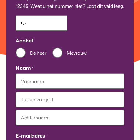
12345. Weet u het nummer niet? Laat dit veld leeg.
Aanhef
De heer
Mevrouw
Naam
*
Voornaam
Tussenvoegsel
Achternaam
E-mailadres
*