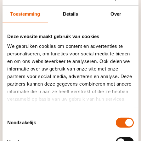
MS. Voor de ruim
36.000
mensen in Nederland die
leven met MS maakt jouw bijdrage écht verschil.
Toestemming
Details
Over
Als dank ontvang je deze armband. Een klein,
Deze website maakt gebruik van cookies
symbolisch gebaar dat staat voor hoop en
We gebruiken cookies om content en advertenties te
verbondenheid.
personaliseren, om functies voor social media te bieden
en om ons websiteverkeer te analyseren. Ook delen we
informatie over uw gebruik van onze site met onze
partners voor social media, adverteren en analyse. Deze
partners kunnen deze gegevens combineren met andere
informatie die u aan ze heeft verstrekt of die ze hebben
verzameld op basis van uw gebruik van hun services.
Toestemmingsselectie
Noodzakelijk