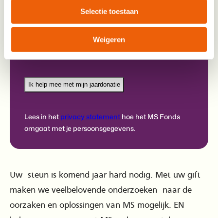
Selectie toestaan
Betaalmethode
Weigeren
Payment
iDeal | Wero
Machtiging
method
one-
time
*
Lees in het
privacy statement
hoe het MS Fonds
omgaat met je persoonsgegevens.
Uw steun is komend jaar hard nodig. Met uw gift
maken we veelbelovende onderzoeken naar de
oorzaken en oplossingen van MS mogelijk. EN