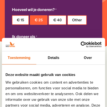
Hoeveel wil je doneren?
*
€ 15
€ 25
€ 40
Other
Ik doneer als
*
Particulier
Organisatie
Toestemming
Details
Over
Persoonlijke gegevens
Deze website maakt gebruik van cookies
We gebruiken cookies om content en advertenties te
Aanhef
*
personaliseren, om functies voor social media te bieden
De heer
Mevrouw
en om ons websiteverkeer te analyseren. Ook delen we
informatie over uw gebruik van onze site met onze
Naam
*
partners voor social media, adverteren en analyse. Deze