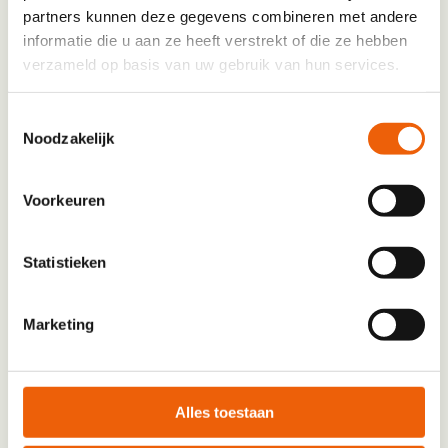
partners kunnen deze gegevens combineren met andere
informatie die u aan ze heeft verstrekt of die ze hebben
verzameld op basis van uw gebruik van hun services.
First
Toestemmingsselectie
Tussenvoegsel
Noodzakelijk
Last
Voorkeuren
E-mailadres
*
Statistieken
E-mailadres gebruiken we om je een bevestiging
Marketing
te sturen.
Telefoonnummer
Alles toestaan