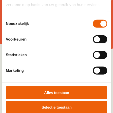
verzameld op basis van uw gebruik van hun services.
Toestemmingsselectie
Noodzakelijk
Voorkeuren
Statistieken
In 2026 zijn de volgende weekenden gepland:
Marketing
6 – 10 jaar | van 19 t/m 21 juni |
Sint-Michielsgestel (Brabant)
18 – 25 jaar | van 11 t/m 13 september
Alles toestaan
Akkrum (Friesland)
15 – 17 jaar | van 30 oktober t/m 1 november
Selectie toestaan
Beek (Montferland, Achterhoek)