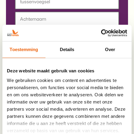
Tussenvoegsel
Achternaam
E-mail
*
Toestemming
Details
Over
Enter Email
Deze website maakt gebruik van cookies
We gebruiken cookies om content en advertenties te
personaliseren, om functies voor social media te bieden
Confirm Email
en om ons websiteverkeer te analyseren. Ook delen we
informatie over uw gebruik van onze site met onze
Telefoon
*
partners voor social media, adverteren en analyse. Deze
partners kunnen deze gegevens combineren met andere
Jouw telefoonnummer vragen we uit, zodat een
informatie die u aan ze heeft verstrekt of die ze hebben
trainer, als dit nodig is, contact met je kan
verzameld op basis van uw gebruik van hun services.
opnemen.