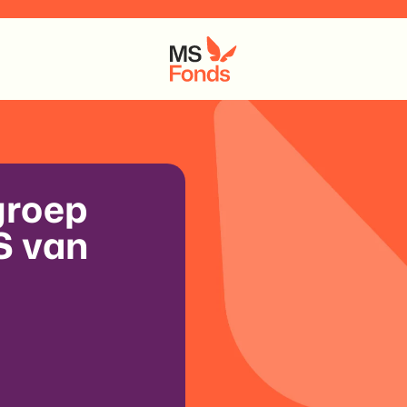
 groep
S van