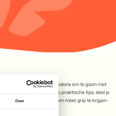
m met meer vertrouwen en balans om te gaan met
 deze digitale groep krijg je praktische tips, deel je
n ontdek je wat jou helpt om meer grip te krijgen
Over