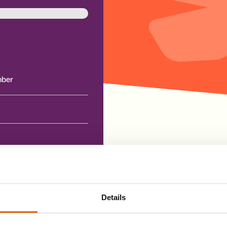
mber
Can Do More helpt je o
de uitdagingen van MS. In
ervaringen met anderen e
Details
op je dagelijks leven.
chternaam