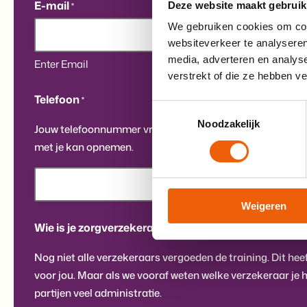
E-mail
Deze website maakt gebruik
*
We gebruiken cookies om cont
websiteverkeer te analyseren
media, adverteren en analys
Enter Email
Confirm Email
verstrekt of die ze hebben v
Telefoon
*
Toestemmingsselectie
Noodzakelijk
Jouw telefoonnummer vragen we uit, zodat een trainer, als
met je kan opnemen.
Weigeren
Wie is je zorgverzekeraar?
*
Nog niet alle verzekeraars vergoeden de training. Dit he
voor jou. Maar als we vooraf weten welke verzekeraar je h
partijen veel administratie.