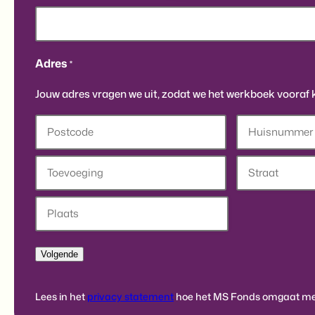
Adres
*
Jouw adres vragen we uit, zodat we het werkboek vooraf 
Postcode
Huisnummer
Toevoeging
Straat
Stad
Lees in het
privacy statement
hoe het MS Fonds omgaat met