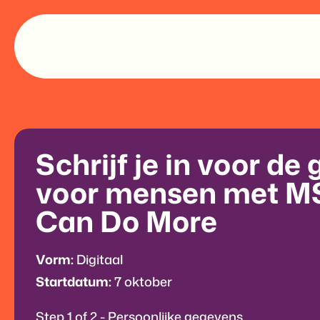
Schrijf je in voor de
voor mensen met M
Can Do More
Vorm:
Digitaal
Startdatum:
7 oktober
Step
1
of
2
- Persoonlijke gegevens