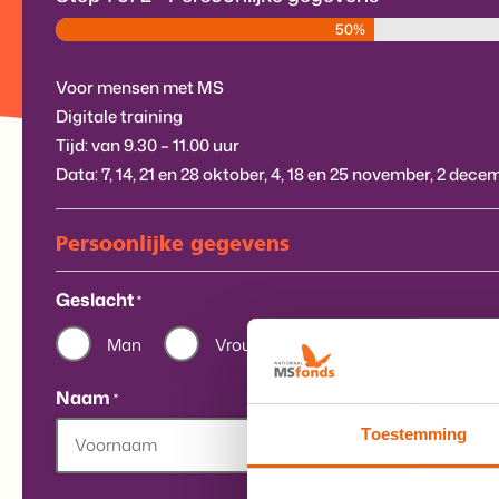
50%
Voor mensen met MS
Digitale training
Tijd: van 9.30 – 11.00 uur
Data: 7, 14, 21 en 28 oktober, 4, 18 en 25 november, 2 dece
Persoonlijke gegevens
Geslacht
*
Man
Vrouw
Naam
*
Toestemming
Voornaam
Tussenvoegsel
A