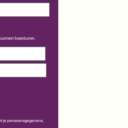
kunnen toesturen.
 je persoonsgegevens.