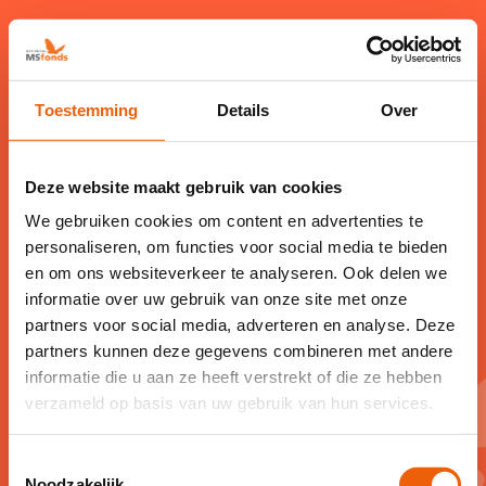
Toestemming
Details
Over
Deze website maakt gebruik van cookies
Bedankt
We gebruiken cookies om content en advertenties te
personaliseren, om functies voor social media te bieden
Dank je wel voor het aanvragen van de
en om ons websiteverkeer te analyseren. Ook delen we
informatie over uw gebruik van onze site met onze
gids. Wij zullen jouw aanvraag z.s.m.
partners voor social media, adverteren en analyse. Deze
verwerken.
partners kunnen deze gegevens combineren met andere
informatie die u aan ze heeft verstrekt of die ze hebben
verzameld op basis van uw gebruik van hun services.
Toestemmingsselectie
Noodzakelijk