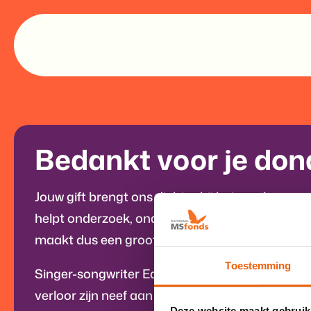
Bedankt voor je dona
Jouw gift brengt ons dichter bij het verslaan va
helpt onderzoek, ondersteuning en bewustword
maakt dus een groot verschil voor mensen me
Toestemming
Singer-songwriter Ed Struijlaart is één van on
verloor zijn neef aan de gevolgen van MS. Hij le
Deze website maakt gebruik