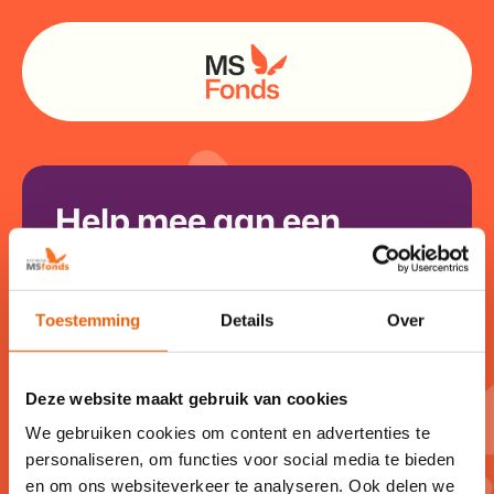
Help mee aan een
toekomst zonder MS
Er zijn in Nederland
36.000
mensen met
Toestemming
Details
Over
MS. Iedere dag krijgt iemand in
Nederland de diagnose MS. Daarbij is MS
Deze website maakt gebruik van cookies
de
meest invaliderende ziekte
onder
We gebruiken cookies om content en advertenties te
jonge mensen. Er bestaan medicijnen die
personaliseren, om functies voor social media te bieden
en om ons websiteverkeer te analyseren. Ook delen we