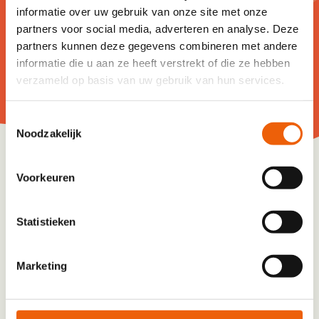
de ziekte kunnen remmen, maar een
informatie over uw gebruik van onze site met onze
oplossing voor MS is er
(nog) niet
. Help jij
partners voor social media, adverteren en analyse. Deze
ons onze droom te realiseren: een
partners kunnen deze gegevens combineren met andere
informatie die u aan ze heeft verstrekt of die ze hebben
toekomst zonder MS?
verzameld op basis van uw gebruik van hun services.
MS staat niet stil. Geef eenmalig of
Toestemmingsselectie
word donateur.
Noodzakelijk
Ja, ik doneer
Voorkeuren
Maandelijks
Jaarlijks
Statistieken
Eenmalig
Marketing
Hoeveel wil je doneren?
€7
€10
€15
Anders