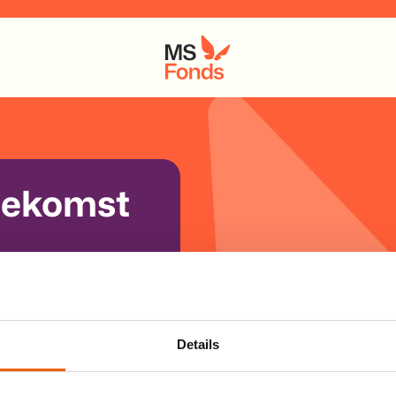
oekomst
re dag krijgt
is MS de
meest
estaan medicijnen
Details
ing voor MS is
eren: een toekomst