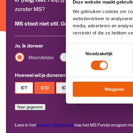
Deze website maakt gebruik
zonder MS?
We gebruiken cookies om cont
websiteverkeer te analyseren
MS staat niet stil. Geef eenmalig of word dona
media, adverteren en analys
verstrekt of die ze hebben v
Ja, ik doneer
Toestemmingsselectie
Noodzakelijk
Maandelijks
Jaarlijks
Eenmalig
Hoeveel wil je doneren?
€7
€10
€15
Anders
Weigeren
Lees in het
privacy statement
hoe het MS Fonds omgaat met