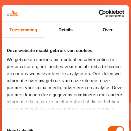
Toestemming
Details
Over
Deze website maakt gebruik van cookies
Bedankt voor uw
We gebruiken cookies om content en advertenties te
donatie
personaliseren, om functies voor social media te bieden
en om ons websiteverkeer te analyseren. Ook delen we
informatie over uw gebruik van onze site met onze
Uw vrijgevigheid brengt ons dichter bij
partners voor social media, adverteren en analyse. Deze
het verslaan van MS. Elke donatie helpt
partners kunnen deze gegevens combineren met andere
informatie die u aan ze heeft verstrekt of die ze hebben
onderzoek, ondersteuning en
verzameld op basis van uw gebruik van hun services.
bewustwording. Uw bijdrage maakt een
groot verschil!
Toestemmingsselectie
Noodzakelijk