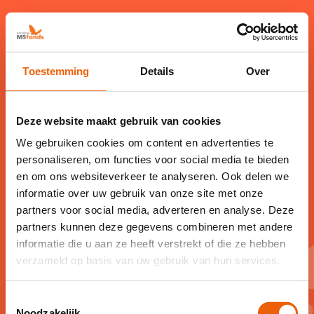
Toestemming
Details
Over
Deze website maakt gebruik van cookies
Bedankt
We gebruiken cookies om content en advertenties te
personaliseren, om functies voor social media te bieden
Bedankt voor je aanmelding als collecte
en om ons websiteverkeer te analyseren. Ook delen we
informatie over uw gebruik van onze site met onze
coördinator. Fantastisch dat jij je samen
partners voor social media, adverteren en analyse. Deze
met ons wilt inzetten voor een toekomst
partners kunnen deze gegevens combineren met andere
zonder MS en een beter leven voor
informatie die u aan ze heeft verstrekt of die ze hebben
verzameld op basis van uw gebruik van hun services.
mensen met MS.
Ons collecteteam neemt binnenkort
Toestemmingsselectie
Noodzakelijk