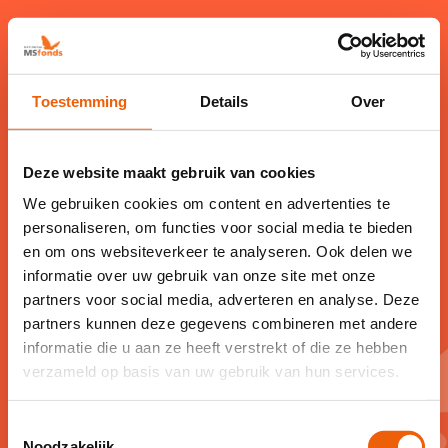
Toestemming
Details
Over
Deze website maakt gebruik van cookies
Leuk dat je erbij bent!
We gebruiken cookies om content en advertenties te
personaliseren, om functies voor social media te bieden
Je gegevens zijn ontvangen. Fijn dat je
en om ons websiteverkeer te analyseren. Ook delen we
informatie over uw gebruik van onze site met onze
ons laat weten of je er volgend jaar weer
partners voor social media, adverteren en analyse. Deze
bij bent! We nemen voor aanvang van
partners kunnen deze gegevens combineren met andere
het kamp contact met je op om alles
informatie die u aan ze heeft verstrekt of die ze hebben
verzameld op basis van uw gebruik van hun services.
verder af te stemmen.
Tot snel!
Toestemmingsselectie
Noodzakelijk