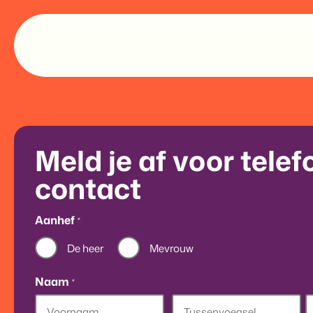
Meld je af voor telef
contact
Aanhef
*
De heer
Mevrouw
Naam
*