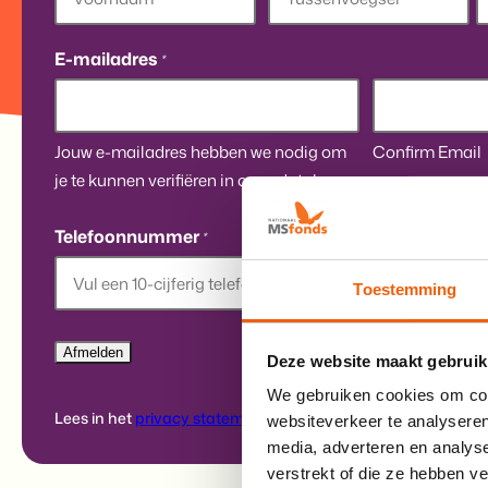
Voornaam
Tussenvoegsel
A
E-mailadres
*
Jouw e-mailadres hebben we nodig om
Confirm Email
je te kunnen verifiëren in onze database.
Telefoonnummer
*
Toestemming
Deze website maakt gebruik
We gebruiken cookies om cont
Lees in het
privacy statement
hoe het MS Fonds omgaat met
websiteverkeer te analyseren
media, adverteren en analys
verstrekt of die ze hebben v