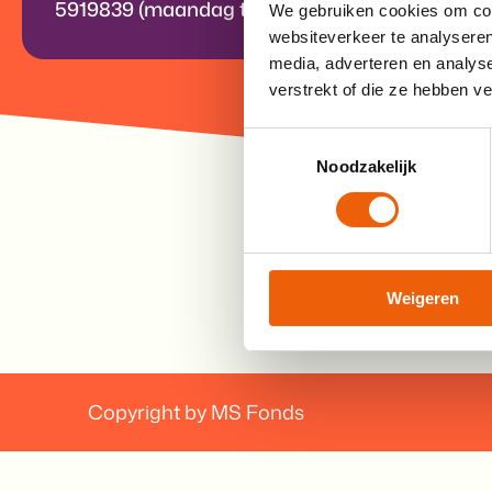
5919839 (maandag t/m donderdag).
We gebruiken cookies om cont
websiteverkeer te analyseren
media, adverteren en analys
verstrekt of die ze hebben v
Toestemmingsselectie
Noodzakelijk
Weigeren
Copyright by MS Fonds