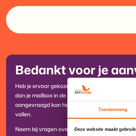
Bedankt voor je aa
Heb je ervoor gekozen om de brochures online
dan je mailbox in de gaten. Wanneer je ze via d
aangevraagd kan het tot 5 werkdagen duren v
Toestemming
vallen.
Neem bij vragen over je bestelling telefonisch c
Deze website maakt gebruik