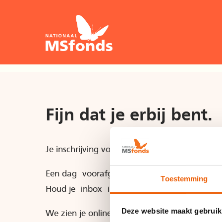
Fijn dat je erbij bent
.
Je inschrijving voor het webinar Onderzoek n
Een dag voorafgaand aan de webinar ontvan
Toestemming
Houd je inbox in de gaten voor verdere upd
Deze website maakt gebruik
We zien je online op woensdagavond
8 juli