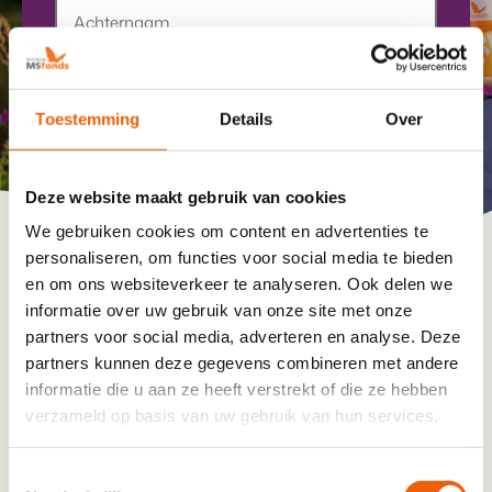
Tussenvoegsel
Achternaam
E-mailadres
*
Toestemming
Details
Over
E-mailadres gebruiken we om je een bevestiging
te sturen en je op de hoogte te houden over de MS
Collecteweek.
Deze website maakt gebruik van cookies
We gebruiken cookies om content en advertenties te
personaliseren, om functies voor social media te bieden
en om ons websiteverkeer te analyseren. Ook delen we
Enter Email
informatie over uw gebruik van onze site met onze
partners voor social media, adverteren en analyse. Deze
partners kunnen deze gegevens combineren met andere
informatie die u aan ze heeft verstrekt of die ze hebben
Confirm Email
verzameld op basis van uw gebruik van hun services.
Akkoord op de pilot van het MS Fonds
*
Toestemmingsselectie
Ja, ik doe dit jaar mee met de pilot van het